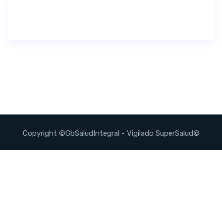
Copyright ©GbSaludIntegral - Vigilado SuperSalud©