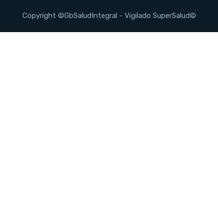
Copyright ©GbSaludIntegral - Vigilado SuperSalud©