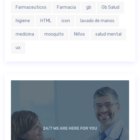
Farmaceuticos
Farmacia
gb
Gb Salud
higiene
HTML
icon
lavado de manos
medicina
mosquito
Niños
salud mental
ux