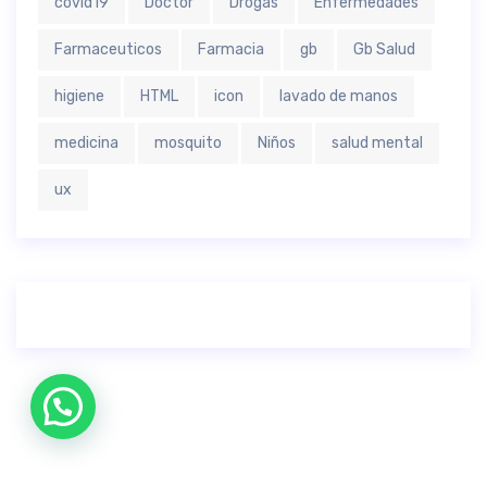
covid19
Doctor
Drogas
Enfermedades
Farmaceuticos
Farmacia
gb
Gb Salud
higiene
HTML
icon
lavado de manos
medicina
mosquito
Niños
salud mental
ux