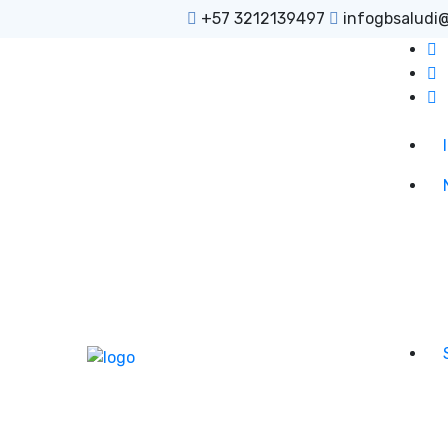
+57 3212139497
infogbsaludi