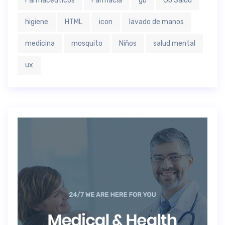
Farmaceuticos
Farmacia
gb
Gb Salud
higiene
HTML
icon
lavado de manos
medicina
mosquito
Niños
salud mental
ux