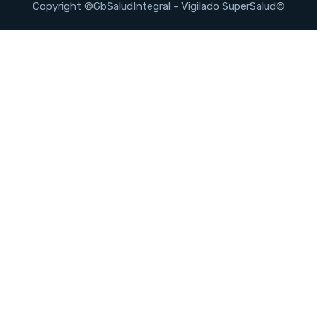
Copyright ©GbSaludIntegral - Vigilado SuperSalud©