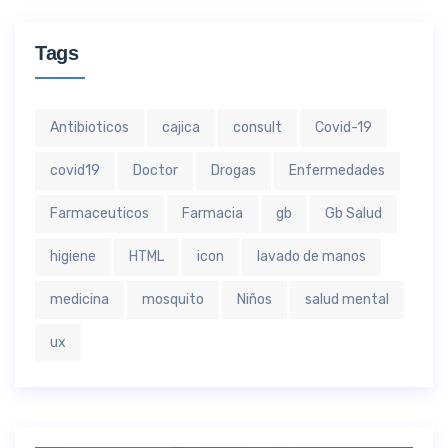
Tags
Antibioticos
cajica
consult
Covid-19
covid19
Doctor
Drogas
Enfermedades
Farmaceuticos
Farmacia
gb
Gb Salud
higiene
HTML
icon
lavado de manos
medicina
mosquito
Niños
salud mental
ux