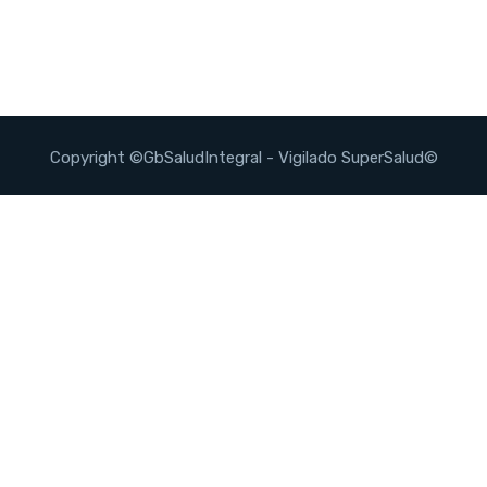
Copyright ©GbSaludIntegral - Vigilado SuperSalud©