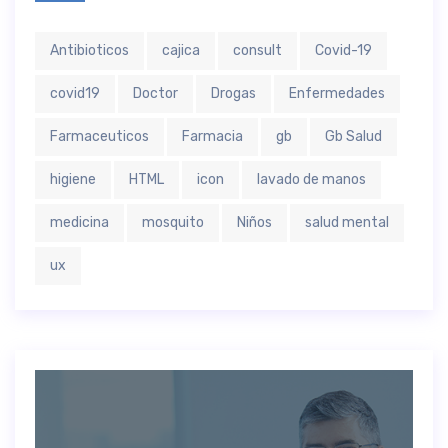
Antibioticos
cajica
consult
Covid-19
covid19
Doctor
Drogas
Enfermedades
Farmaceuticos
Farmacia
gb
Gb Salud
higiene
HTML
icon
lavado de manos
medicina
mosquito
Niños
salud mental
ux