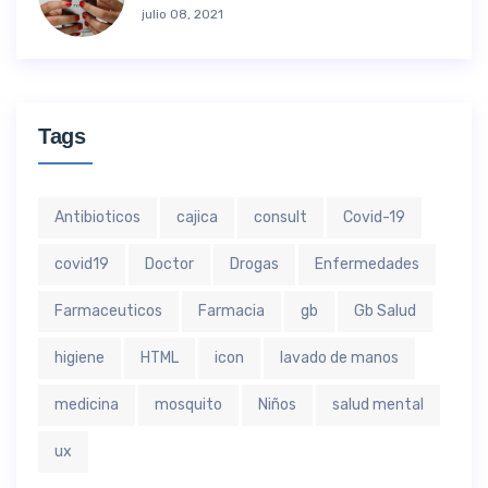
julio 08, 2021
Tags
Antibioticos
cajica
consult
Covid-19
covid19
Doctor
Drogas
Enfermedades
Farmaceuticos
Farmacia
gb
Gb Salud
higiene
HTML
icon
lavado de manos
medicina
mosquito
Niños
salud mental
ux