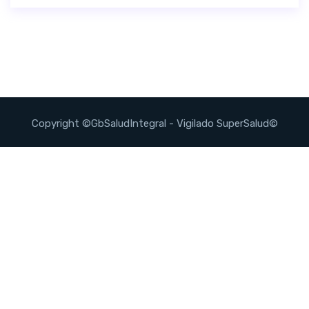
Copyright ©GbSaludIntegral - Vigilado SuperSalud©