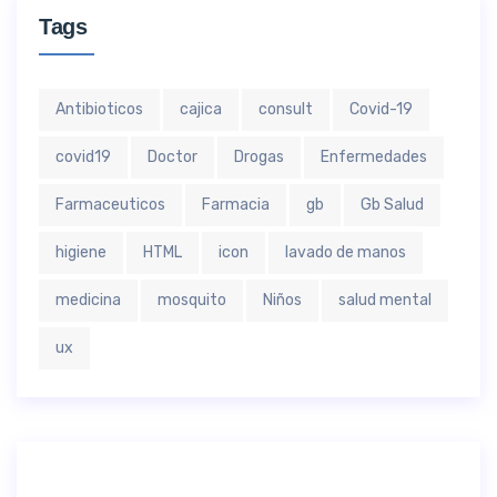
Tags
Antibioticos
cajica
consult
Covid-19
covid19
Doctor
Drogas
Enfermedades
Farmaceuticos
Farmacia
gb
Gb Salud
higiene
HTML
icon
lavado de manos
medicina
mosquito
Niños
salud mental
ux