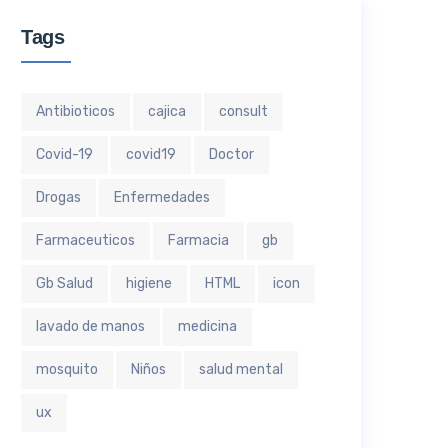
Tags
Antibioticos
cajica
consult
Covid-19
covid19
Doctor
Drogas
Enfermedades
Farmaceuticos
Farmacia
gb
Gb Salud
higiene
HTML
icon
lavado de manos
medicina
mosquito
Niños
salud mental
ux