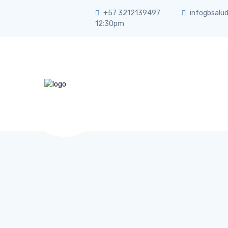
+57 3212139497
infogbsalu
12:30pm