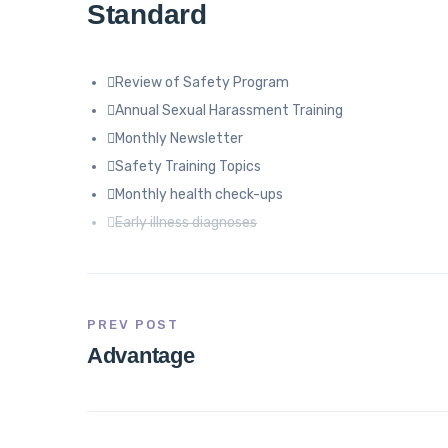
Standard
Review of Safety Program
Annual Sexual Harassment Training
Monthly Newsletter
Safety Training Topics
Monthly health check-ups
Early illness diagnoses
PREV POST
Advantage