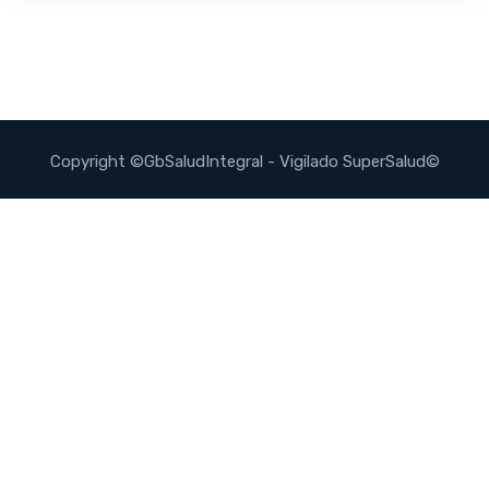
Copyright ©GbSaludIntegral - Vigilado SuperSalud©