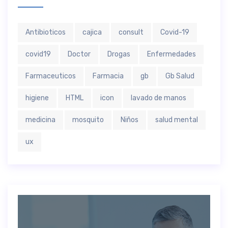
Antibioticos
cajica
consult
Covid-19
covid19
Doctor
Drogas
Enfermedades
Farmaceuticos
Farmacia
gb
Gb Salud
higiene
HTML
icon
lavado de manos
medicina
mosquito
Niños
salud mental
ux